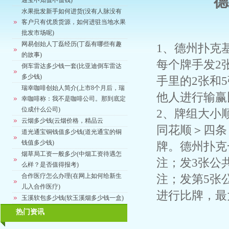
德
通宝不知值不值钱)
水果批发新手如何进货(没有人脉没有
客户只有优质货源，如何进驻当地水果
批发市场呢)
网易创始人丁磊经历(丁磊有哪些有趣
1、德州扑克
的故事)
每个牌手发2
倒车雷达多少钱一套(比亚迪倒车雷达
多少钱)
手里的2张和
瑞幸咖啡创始人简介(上市8个月后，瑞
他人进行输赢
幸咖啡称：我不是咖啡公司。那到底定
位成什么公司)
2、牌组大小
云烟多少钱(云烟价格，精品云
同花顺＞四条
道光通宝铜钱值多少钱(道光通宝的铜
钱值多少钱)
牌。德州扑克
烟草局工资一般多少(中烟工资待遇怎
注；发3张公
么样？是否值得报考)
合作医疗怎么办理(在网上如何给新生
注；发第5张
儿入合作医疗)
进行比牌，最
玉溪软包多少钱(软玉溪烟多少钱一盒)
热门资讯