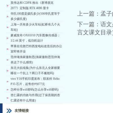
英伟达和 CDPR 推出《赛博朋克
2077》定制版 RTX 4090 显卡
上一篇：
孟子
华氏100度是摄氏多少(100华氏度等于
多少摄氏度)
下一篇：
语文
上海一共有多少火车站(虹桥有几个火
车站)
言文课文目录
豪威发布 OX03J10 汽车图像传感器；
1/2.44 英寸，低功耗设计
苹果在伦敦巴特西发电站改造后的办公
室即将开业
范仲淹渔家傲秋思(渔家傲秋思范仲淹
表达了什么感情)
东北大炕续集(为什么东北人全家都要
睡在一个炕上？两口子不尴尬吗)
vivo Y16手机印度发布：联发科 Helio
P35 芯片，起售价约877元
怎样分享wifi密码(怎么分享wifi密码)
杏仁露的功效与作用(过了保质期的杏
仁露还有什么用途)
友情链接