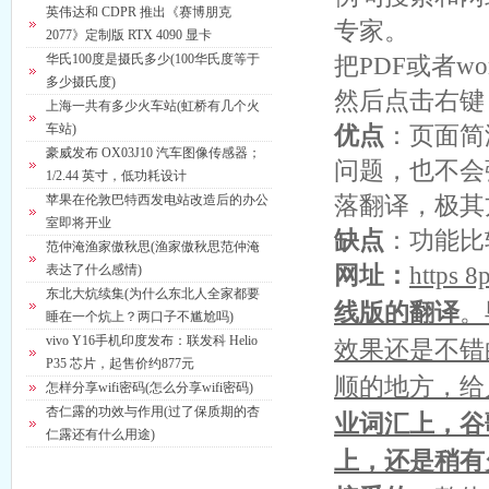
英伟达和 CDPR 推出《赛博朋克
专家。
2077》定制版 RTX 4090 显卡
华氏100度是摄氏多少(100华氏度等于
把PDF或者w
多少摄氏度)
然后点击右键
上海一共有多少火车站(虹桥有几个火
车站)
优点
：页面简
豪威发布 OX03J10 汽车图像传感器；
问题，也不会
1/2.44 英寸，低功耗设计
落翻译，极其
苹果在伦敦巴特西发电站改造后的办公
室即将开业
缺点
：功能比
范仲淹渔家傲秋思(渔家傲秋思范仲淹
网址：
http
表达了什么感情)
东北大炕续集(为什么东北人全家都要
线版的翻译
。
睡在一个炕上？两口子不尴尬吗)
vivo Y16手机印度发布：联发科 Helio
效果还是不错
P35 芯片，起售价约877元
顺的地方，给
怎样分享wifi密码(怎么分享wifi密码)
杏仁露的功效与作用(过了保质期的杏
业词汇上，谷
仁露还有什么用途)
上，还是稍有