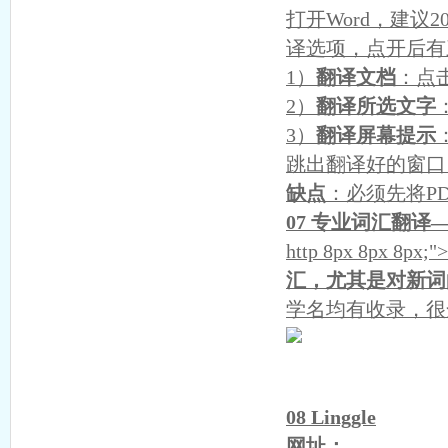
打开Word，建议
译选项，点开后有
1）
翻译文档
：点
2）
翻译所选文字
3）
翻译屏幕提示
跳出翻译好的窗口
缺点
：必须先将P
07 专业词汇翻译—M
http 8px 8px 8px;">
汇，尤其是对新词
学名均有收录，很
08 Linggle
网址：