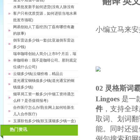
翻译 英
通宝不知值不值钱)
水果批发新手如何进货(没有人脉没有
客户只有优质货源，如何进驻当地水果
批发市场呢)
网易创始人丁磊经历(丁磊有哪些有趣
小编立马来安
的故事)
倒车雷达多少钱一套(比亚迪倒车雷达
多少钱)
瑞幸咖啡创始人简介(上市8个月后，瑞
幸咖啡称：我不是咖啡公司。那到底定
位成什么公司)
云烟多少钱(云烟价格，精品云
道光通宝铜钱值多少钱(道光通宝的铜
02 灵格斯词霸—
钱值多少钱)
烟草局工资一般多少(中烟工资待遇怎
Lingoes
是一
么样？是否值得报考)
件
，支持全球
合作医疗怎么办理(在网上如何给新生
儿入合作医疗)
取词、划词翻
玉溪软包多少钱(软玉溪烟多少钱一盒)
能。同时还提
热门资讯
例句搜索和网