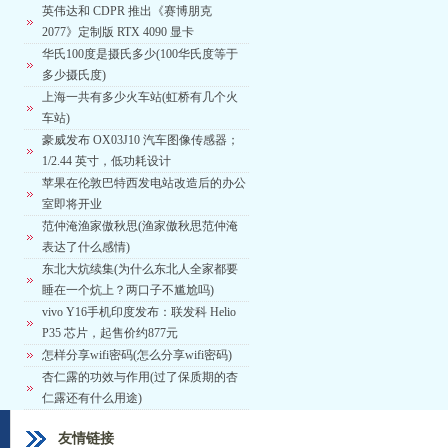
英伟达和 CDPR 推出《赛博朋克
2077》定制版 RTX 4090 显卡
华氏100度是摄氏多少(100华氏度等于
多少摄氏度)
上海一共有多少火车站(虹桥有几个火
车站)
豪威发布 OX03J10 汽车图像传感器；
1/2.44 英寸，低功耗设计
苹果在伦敦巴特西发电站改造后的办公
室即将开业
范仲淹渔家傲秋思(渔家傲秋思范仲淹
表达了什么感情)
东北大炕续集(为什么东北人全家都要
睡在一个炕上？两口子不尴尬吗)
vivo Y16手机印度发布：联发科 Helio
P35 芯片，起售价约877元
怎样分享wifi密码(怎么分享wifi密码)
杏仁露的功效与作用(过了保质期的杏
仁露还有什么用途)
友情链接