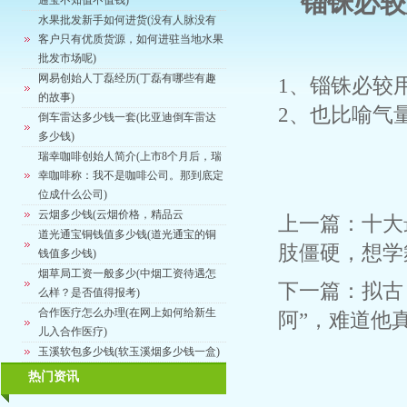
锱铢必较
通宝不知值不值钱)
水果批发新手如何进货(没有人脉没有
客户只有优质货源，如何进驻当地水果
批发市场呢)
网易创始人丁磊经历(丁磊有哪些有趣
1、锱铢必较
的故事)
2、也比喻气
倒车雷达多少钱一套(比亚迪倒车雷达
多少钱)
瑞幸咖啡创始人简介(上市8个月后，瑞
幸咖啡称：我不是咖啡公司。那到底定
位成什么公司)
云烟多少钱(云烟价格，精品云
上一篇：
十大
道光通宝铜钱值多少钱(道光通宝的铜
肢僵硬，想学
钱值多少钱)
烟草局工资一般多少(中烟工资待遇怎
下一篇：
拟古
么样？是否值得报考)
合作医疗怎么办理(在网上如何给新生
阿”，难道他
儿入合作医疗)
玉溪软包多少钱(软玉溪烟多少钱一盒)
热门资讯