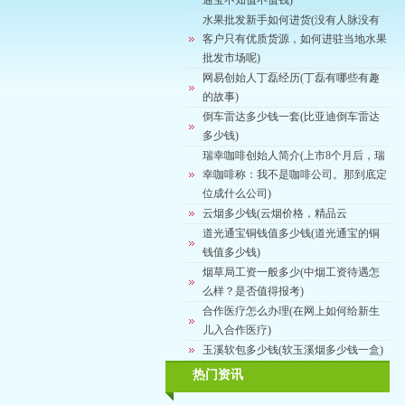
通宝不知值不值钱)
水果批发新手如何进货(没有人脉没有
客户只有优质货源，如何进驻当地水果
批发市场呢)
网易创始人丁磊经历(丁磊有哪些有趣
的故事)
倒车雷达多少钱一套(比亚迪倒车雷达
多少钱)
瑞幸咖啡创始人简介(上市8个月后，瑞
幸咖啡称：我不是咖啡公司。那到底定
位成什么公司)
云烟多少钱(云烟价格，精品云
道光通宝铜钱值多少钱(道光通宝的铜
钱值多少钱)
烟草局工资一般多少(中烟工资待遇怎
么样？是否值得报考)
合作医疗怎么办理(在网上如何给新生
儿入合作医疗)
玉溪软包多少钱(软玉溪烟多少钱一盒)
热门资讯