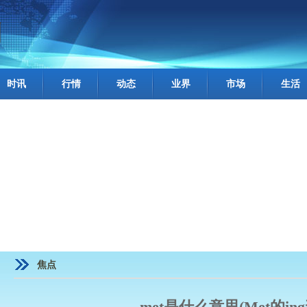
时讯
行情
动态
业界
市场
生活
焦点
met是什么意思(Met的in