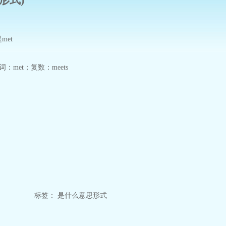
met
：met；复数：meets
标签：
是什么
意思
形式