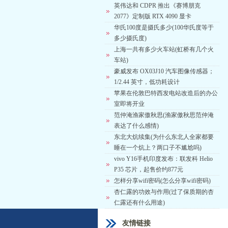
英伟达和 CDPR 推出《赛博朋克
2077》定制版 RTX 4090 显卡
华氏100度是摄氏多少(100华氏度等于
多少摄氏度)
上海一共有多少火车站(虹桥有几个火
车站)
豪威发布 OX03J10 汽车图像传感器；
1/2.44 英寸，低功耗设计
苹果在伦敦巴特西发电站改造后的办公
室即将开业
范仲淹渔家傲秋思(渔家傲秋思范仲淹
表达了什么感情)
东北大炕续集(为什么东北人全家都要
睡在一个炕上？两口子不尴尬吗)
vivo Y16手机印度发布：联发科 Helio
P35 芯片，起售价约877元
怎样分享wifi密码(怎么分享wifi密码)
杏仁露的功效与作用(过了保质期的杏
仁露还有什么用途)
友情链接