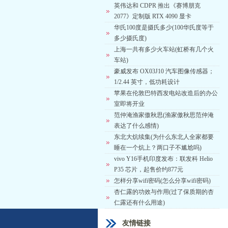
英伟达和 CDPR 推出《赛博朋克
2077》定制版 RTX 4090 显卡
华氏100度是摄氏多少(100华氏度等于
多少摄氏度)
上海一共有多少火车站(虹桥有几个火
车站)
豪威发布 OX03J10 汽车图像传感器；
1/2.44 英寸，低功耗设计
苹果在伦敦巴特西发电站改造后的办公
室即将开业
范仲淹渔家傲秋思(渔家傲秋思范仲淹
表达了什么感情)
东北大炕续集(为什么东北人全家都要
睡在一个炕上？两口子不尴尬吗)
vivo Y16手机印度发布：联发科 Helio
P35 芯片，起售价约877元
怎样分享wifi密码(怎么分享wifi密码)
杏仁露的功效与作用(过了保质期的杏
仁露还有什么用途)
友情链接