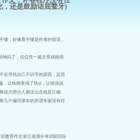
，还是鼓励诘屈聱牙)
不懂，好像看不懂是作者的错误，
就纳闷了，仅仅凭一篇文章就能得
不去寻找自己不识字的原因，反而
服，让铁骑变成了铁qi，让错误战
脸说大部分人都这么念就是正确
果几个编写课本的所谓专家没有经
考试
教育
作文
浙江省
满分
考试院
回应