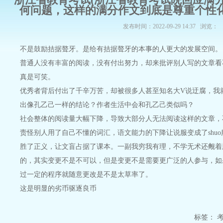
何问题，这样的满分作文到底是尊重个性化
发布时间：2022-09-29 14:37 浏览：
不是鼓励拮据聱牙。是给有拮据聱牙的本事的人更大的发展空间。
普通人没有丰富的阅读，没有付出努力，却来批评别人写的文章看
真是可笑。
优秀者背后付出了千辛万苦，却被很多人甚至知名大V说迂腐，我
出像孔乙己一样的结论？作者生活中会和孔乙己类似吗？
社会整体的阅读量大幅下降，导致大部分人无法阅读这样的文章，
责怪别人用了自己不懂的词汇，语文能力的下降让说服变成了shuo
胜了正义，让文盲占据了课本。一副我穷我有理，不学无术还觍着
的，其实变更不是不可以，但是变更不是需要更广泛的人参与，如
过一定的程序就随意更改是不是太草率了。
这是明显的劣币驱逐良币
标签：