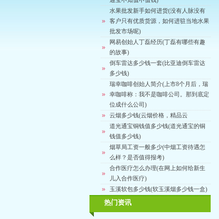
通宝不知值不值钱)
水果批发新手如何进货(没有人脉没有
客户只有优质货源，如何进驻当地水果
批发市场呢)
网易创始人丁磊经历(丁磊有哪些有趣
的故事)
倒车雷达多少钱一套(比亚迪倒车雷达
多少钱)
瑞幸咖啡创始人简介(上市8个月后，瑞
幸咖啡称：我不是咖啡公司。那到底定
位成什么公司)
云烟多少钱(云烟价格，精品云
道光通宝铜钱值多少钱(道光通宝的铜
钱值多少钱)
烟草局工资一般多少(中烟工资待遇怎
么样？是否值得报考)
合作医疗怎么办理(在网上如何给新生
儿入合作医疗)
玉溪软包多少钱(软玉溪烟多少钱一盒)
热门资讯