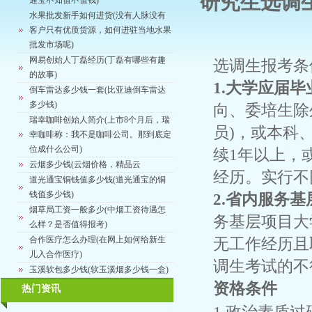
研究生选调
通宝不知值不值钱)
水果批发新手如何进货(没有人脉没有
客户只有优质货源，如何进驻当地水果
批发市场呢)
网易创始人丁磊经历(丁磊有哪些有趣
选调生报考条
的故事)
1.大学应届毕
倒车雷达多少钱一套(比亚迪倒车雷达
多少钱)
向、委培生除
瑞幸咖啡创始人简介(上市8个月后，瑞
员)，或本科
幸咖啡称：我不是咖啡公司。那到底定
位成什么公司)
续1年以上，
云烟多少钱(云烟价格，精品云
经历。实行不
道光通宝铜钱值多少钱(道光通宝的铜
钱值多少钱)
2.省内服务
烟草局工资一般多少(中烟工资待遇怎
务基层项目大
么样？是否值得报考)
合作医疗怎么办理(在网上如何给新生
无工作经历且
儿入合作医疗)
调生考试的不
玉溪软包多少钱(软玉溪烟多少钱一盒)
资格条件
热门资讯