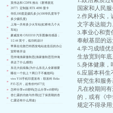
1.政治素质
英伟达和 CDPR 推出《赛博朋克
国家和人民服
2077》定制版 RTX 4090 显卡
华氏100度是摄氏多少(100华氏度等于
2.作风朴实
多少摄氏度)
文字表达能力
上海一共有多少火车站(虹桥有几个火
车站)
3.事业心和
豪威发布 OX03J10 汽车图像传感器；
奉献基层的远
1/2.44 英寸，低功耗设计
苹果在伦敦巴特西发电站改造后的办公
4.学习成绩
室即将开业
生放宽到年底
范仲淹渔家傲秋思(渔家傲秋思范仲淹
表达了什么感情)
5.身体健康
东北大炕续集(为什么东北人全家都要
6.应届本科
睡在一个炕上？两口子不尴尬吗)
vivo Y16手机印度发布：联发科 Helio
研究生和服务
P35 芯片，起售价约877元
凡在校期间有
怎样分享wifi密码(怎么分享wifi密码)
杏仁露的功效与作用(过了保质期的杏
的，或有《中
仁露还有什么用途)
规定不得录用