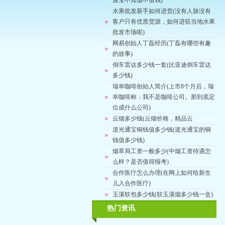
通宝不知值不值钱)
水果批发新手如何进货(没有人脉没有
客户只有优质货源，如何进驻当地水果
批发市场呢)
网易创始人丁磊经历(丁磊有哪些有趣
的故事)
倒车雷达多少钱一套(比亚迪倒车雷达
多少钱)
瑞幸咖啡创始人简介(上市8个月后，瑞
幸咖啡称：我不是咖啡公司。那到底定
位成什么公司)
云烟多少钱(云烟价格，精品云
道光通宝铜钱值多少钱(道光通宝的铜
钱值多少钱)
烟草局工资一般多少(中烟工资待遇怎
么样？是否值得报考)
合作医疗怎么办理(在网上如何给新生
儿入合作医疗)
玉溪软包多少钱(软玉溪烟多少钱一盒)
热门资讯