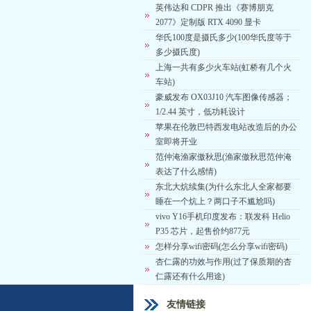
英伟达和 CDPR 推出《赛博朋克
2077》定制版 RTX 4090 显卡
华氏100度是摄氏多少(100华氏度等于
多少摄氏度)
上海一共有多少火车站(虹桥有几个火
车站)
豪威发布 OX03J10 汽车图像传感器；
1/2.44 英寸，低功耗设计
苹果在伦敦巴特西发电站改造后的办公
室即将开业
范仲淹渔家傲秋思(渔家傲秋思范仲淹
表达了什么感情)
东北大炕续集(为什么东北人全家都要
睡在一个炕上？两口子不尴尬吗)
vivo Y16手机印度发布：联发科 Helio
P35 芯片，起售价约877元
怎样分享wifi密码(怎么分享wifi密码)
杏仁露的功效与作用(过了保质期的杏
仁露还有什么用途)
友情链接