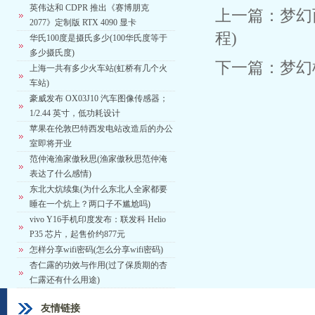
英伟达和 CDPR 推出《赛博朋克
上一篇：
梦幻
2077》定制版 RTX 4090 显卡
程)
华氏100度是摄氏多少(100华氏度等于
多少摄氏度)
下一篇：
梦幻
上海一共有多少火车站(虹桥有几个火
车站)
豪威发布 OX03J10 汽车图像传感器；
1/2.44 英寸，低功耗设计
苹果在伦敦巴特西发电站改造后的办公
室即将开业
范仲淹渔家傲秋思(渔家傲秋思范仲淹
表达了什么感情)
东北大炕续集(为什么东北人全家都要
睡在一个炕上？两口子不尴尬吗)
vivo Y16手机印度发布：联发科 Helio
P35 芯片，起售价约877元
怎样分享wifi密码(怎么分享wifi密码)
杏仁露的功效与作用(过了保质期的杏
仁露还有什么用途)
友情链接