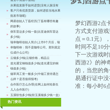
梦幻西游点
通宝不知值不值钱)
水果批发新手如何进货(没有人脉没有
客户只有优质货源，如何进驻当地水果
批发市场呢)
网易创始人丁磊经历(丁磊有哪些有趣
梦幻西游2点
的故事)
方式支付游戏
倒车雷达多少钱一套(比亚迪倒车雷达
多少钱)
点＝0.1元
瑞幸咖啡创始人简介(上市8个月后，瑞
时间不足10
幸咖啡称：我不是咖啡公司。那到底定
位成什么公司)
下一次游戏时
云烟多少钱(云烟价格，精品云
西游2》的神
道光通宝铜钱值多少钱(道光通宝的铜
钱值多少钱)
的，当您的角
烟草局工资一般多少(中烟工资待遇怎
易通行证中没
么样？是否值得报考)
合作医疗怎么办理(在网上如何给新生
准：每小时6点
儿入合作医疗)
玉溪软包多少钱(软玉溪烟多少钱一盒)
热门资讯