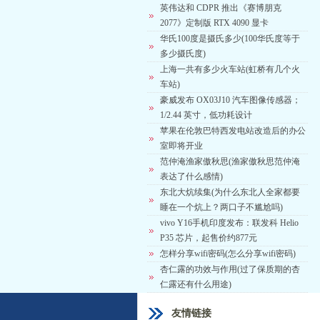
英伟达和 CDPR 推出《赛博朋克
2077》定制版 RTX 4090 显卡
华氏100度是摄氏多少(100华氏度等于
多少摄氏度)
上海一共有多少火车站(虹桥有几个火
车站)
豪威发布 OX03J10 汽车图像传感器；
1/2.44 英寸，低功耗设计
苹果在伦敦巴特西发电站改造后的办公
室即将开业
范仲淹渔家傲秋思(渔家傲秋思范仲淹
表达了什么感情)
东北大炕续集(为什么东北人全家都要
睡在一个炕上？两口子不尴尬吗)
vivo Y16手机印度发布：联发科 Helio
P35 芯片，起售价约877元
怎样分享wifi密码(怎么分享wifi密码)
杏仁露的功效与作用(过了保质期的杏
仁露还有什么用途)
友情链接