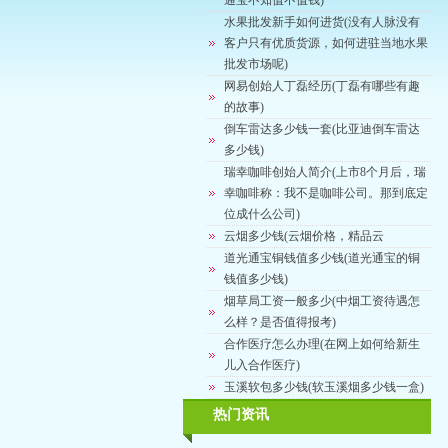
通宝不知值不值钱)
水果批发新手如何进货(没有人脉没有
客户只有优质货源，如何进驻当地水果
批发市场呢)
网易创始人丁磊经历(丁磊有哪些有趣
的故事)
倒车雷达多少钱一套(比亚迪倒车雷达
多少钱)
瑞幸咖啡创始人简介(上市8个月后，瑞
幸咖啡称：我不是咖啡公司。那到底定
位成什么公司)
云烟多少钱(云烟价格，精品云
道光通宝铜钱值多少钱(道光通宝的铜
钱值多少钱)
烟草局工资一般多少(中烟工资待遇怎
么样？是否值得报考)
合作医疗怎么办理(在网上如何给新生
儿入合作医疗)
玉溪软包多少钱(软玉溪烟多少钱一盒)
热门资讯