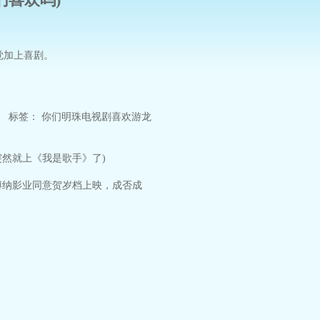
觉加上喜剧。
标签：
你们
明珠
电视剧
喜欢
游龙
然就上《我是歌手》了)
博纳影业同意贺岁档上映，成否成