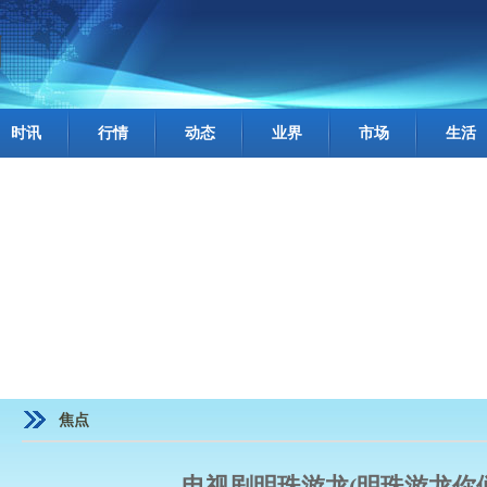
时讯
行情
动态
业界
市场
生活
焦点
电视剧明珠游龙(明珠游龙你