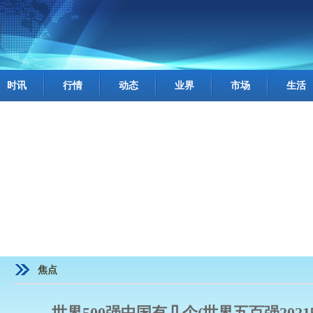
时讯
行情
动态
业界
市场
生活
焦点
世界500强中国有几个(世界五百强202