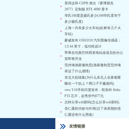
英伟达和 CDPR 推出《赛博朋克
2077》定制版 RTX 4090 显卡
华氏100度是摄氏多少(100华氏度等于
多少摄氏度)
上海一共有多少火车站(虹桥有几个火
车站)
豪威发布 OX03J10 汽车图像传感器；
1/2.44 英寸，低功耗设计
苹果在伦敦巴特西发电站改造后的办公
室即将开业
范仲淹渔家傲秋思(渔家傲秋思范仲淹
表达了什么感情)
东北大炕续集(为什么东北人全家都要
睡在一个炕上？两口子不尴尬吗)
vivo Y16手机印度发布：联发科 Helio
P35 芯片，起售价约877元
怎样分享wifi密码(怎么分享wifi密码)
杏仁露的功效与作用(过了保质期的杏
仁露还有什么用途)
友情链接