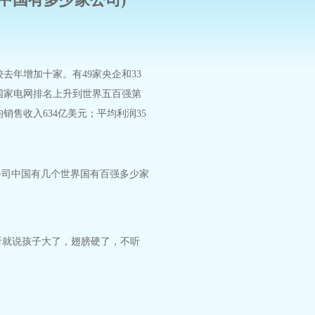
较去年增加十家。有49家央企和33
国家电网排名上升到世界五百强第
销售收入634亿美元；平均利润35
公司
中国
有几个
世界
国有
百强
多少家
不听就说孩子大了，翅膀硬了，不听