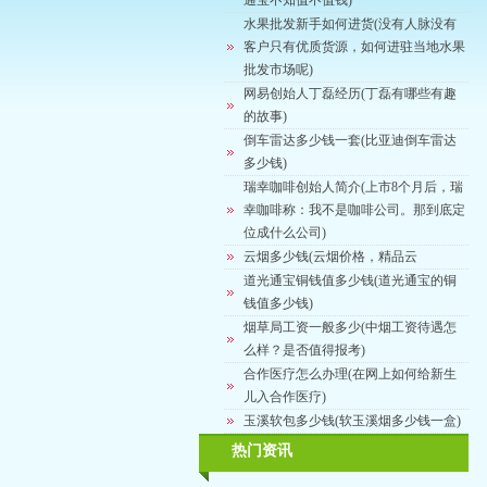
通宝不知值不值钱)
水果批发新手如何进货(没有人脉没有
客户只有优质货源，如何进驻当地水果
批发市场呢)
网易创始人丁磊经历(丁磊有哪些有趣
的故事)
倒车雷达多少钱一套(比亚迪倒车雷达
多少钱)
瑞幸咖啡创始人简介(上市8个月后，瑞
幸咖啡称：我不是咖啡公司。那到底定
位成什么公司)
云烟多少钱(云烟价格，精品云
道光通宝铜钱值多少钱(道光通宝的铜
钱值多少钱)
烟草局工资一般多少(中烟工资待遇怎
么样？是否值得报考)
合作医疗怎么办理(在网上如何给新生
儿入合作医疗)
玉溪软包多少钱(软玉溪烟多少钱一盒)
热门资讯