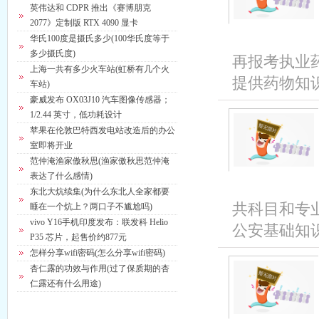
英伟达和 CDPR 推出《赛博朋克
2077》定制版 RTX 4090 显卡
华氏100度是摄氏多少(100华氏度等于
多少摄氏度)
再报考执业
上海一共有多少火车站(虹桥有几个火
提供药物知识
车站)
豪威发布 OX03J10 汽车图像传感器；
1/2.44 英寸，低功耗设计
苹果在伦敦巴特西发电站改造后的办公
室即将开业
范仲淹渔家傲秋思(渔家傲秋思范仲淹
表达了什么感情)
东北大炕续集(为什么东北人全家都要
共科目和专
睡在一个炕上？两口子不尴尬吗)
vivo Y16手机印度发布：联发科 Helio
公安基础知识
P35 芯片，起售价约877元
怎样分享wifi密码(怎么分享wifi密码)
杏仁露的功效与作用(过了保质期的杏
仁露还有什么用途)