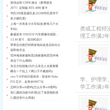
英伟达和 CDPR 推出《赛博朋克
2077》定制版 RTX 4090 显卡
华氏100度是摄氏多少(100华氏度等于
多少摄氏度)
上海一共有多少火车站(虹桥有几个火
类或工程经
车站)
豪威发布 OX03J10 汽车图像传感器；
理工作满2年;
1/2.44 英寸，低功耗设计
苹果在伦敦巴特西发电站改造后的办公
室即将开业
范仲淹渔家傲秋思(渔家傲秋思范仲淹
表达了什么感情)
东北大炕续集(为什么东北人全家都要
睡在一个炕上？两口子不尴尬吗)
vivo Y16手机印度发布：联发科 Helio
学、护理学
P35 芯片，起售价约877元
学工作满1年
怎样分享wifi密码(怎么分享wifi密码)
杏仁露的功效与作用(过了保质期的杏
仁露还有什么用途)